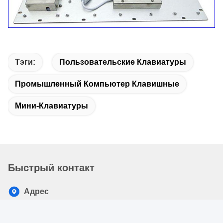
Тэги:
Пользовательские Клавиатуры
Промышленный Компьютер Клавишные
Мини-Клавиатуры
Быстрый контакт
Адрес
3-ий пол, зона к, Джин Фу избегает научный парк, Ле Жу
Джяо, бушель мам Хуанг, Субдистрикт Ченг вида, район