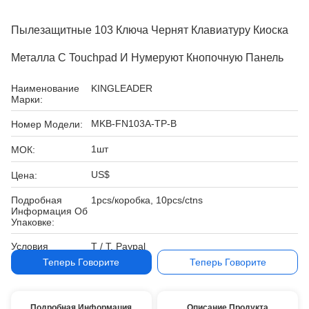
Пылезащитные 103 Ключа Чернят Клавиатуру Киоска
Металла С Touchpad И Нумеруют Кнопочную Панель
Наименование
KINGLEADER
Марки:
MKB-FN103A-TP-B
Номер Модели:
1шт
МОК:
US$
Цена:
Подробная
1pcs/коробка, 10pcs/ctns
Информация Об
Упаковке:
Условия
T / T, Paypal
Оплаты:
Теперь Говорите
Теперь Говорите
Подробная Информация
Описание Продукта