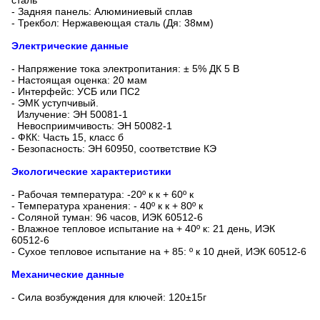
сталь
- Задняя панель: Алюминиевый сплав
- Трекбол: Нержавеющая сталь (Дя: 38мм)
Электрические данные
- Напряжение тока электропитания: ± 5% ДК 5 В
- Настоящая оценка: 20 мам
- Интерфейс: УСБ или ПС2
- ЭМК уступчивый.
Излучение: ЭН 50081-1
Невосприимчивость: ЭН 50082-1
- ФКК: Часть 15, класс б
- Безопасность: ЭН 60950, соответствие КЭ
Экологические характеристики
- Рабочая температура: -20º к к + 60º к
- Температура хранения: - 40º к к + 80º к
- Соляной туман: 96 часов, ИЭК 60512-6
- Влажное тепловое испытание на + 40º к: 21 день, ИЭК
60512-6
- Сухое тепловое испытание на + 85: º к 10 дней, ИЭК 60512-6
Механические данные
- Сила возбуждения для ключей: 120±15г