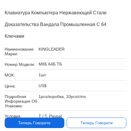
Клавиатура Компьютера Нержавеющей Стали
Доказательства Вандала Промышленная С 64
Ключами
Наименование
KINGLEADER
Марки:
МКБ 64Б ТБ
Номер Модели:
1шт
МОК:
US$
Цена:
Подробная
1pcs/коробка, 10pcs/ctns
Информация Об
Упаковке:
Условия
T / T, Paypal
Оплаты:
Теперь Говорите
Теперь Говорите