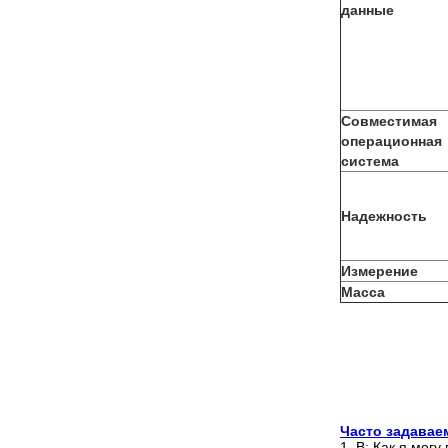
данные
Совместимая
операционная
система
Надежность
Измерение
Масса
Часто задава
1. В: Как я мог