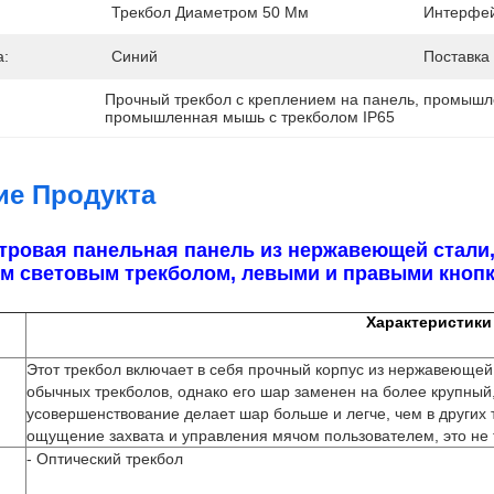
Трекбол Диаметром 50 Мм
Интерфей
а:
Синий
Поставка
Прочный трекбол с креплением на панель
, 
промышле
промышленная мышь с трекболом IP65
ие Продукта
тровая панельная панель из нержавеющей стал
м световым трекболом, левыми и правыми кноп
Характеристики
Этот трекбол включает в себя прочный корпус из нержавеющей 
обычных трекболов, однако его шар заменен на более крупный
усовершенствование делает шар больше и легче, чем в других 
ощущение захвата и управления мячом пользователем, это не т
- Оптический трекбол