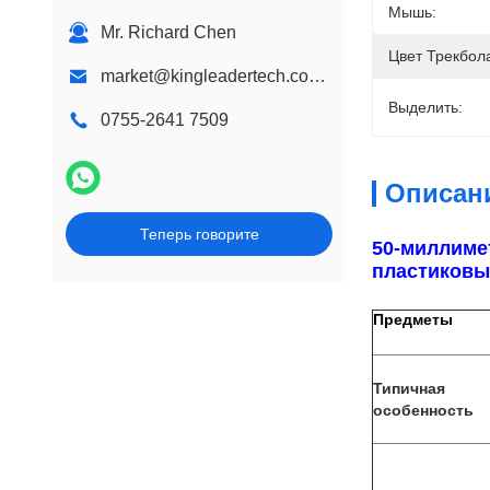
Стены горе Киоск
Мышь:
Mr. Richard Chen
Настольный киоск
Цвет Трекбол
market@kingleadertech.com echo@kingleadertech.com
Дизайн киоск
Выделить:
0755-2641 7509
Киоск signage цифров
Описан
Теперь говорите
50-миллиме
пластиковы
Предметы
Типичная
особенность