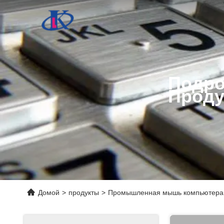
Подро
Проду
Домой
>
продукты
>
Промышленная мышь компьютера