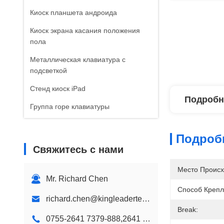
Киоск планшета андроида
Киоск экрана касания положения
пола
Металлическая клавиатура с
подсветкой
Стенд киоск iPad
Подробн
Группа горе клавиатуры
Промышленные клавиатуры для
настольных ПК
Подроб
Свяжитесь с нами
водонепроницаемый клавиатуры
Место Происх
Водоустойчивая мышь
Mr. Richard Chen
пластиковая клавиатура
Способ Крепл
richard.chen@kingleadertech.com
Дети цвета клавиатуры
Break:
0755-2641 7379-888,2641 9575