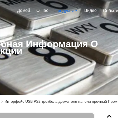
Домой
О Нас
Видео
Продукты
Событ
бная Информация О
кции
>
Интерфейс USB PS2 трекбола держателя панели прочный Про