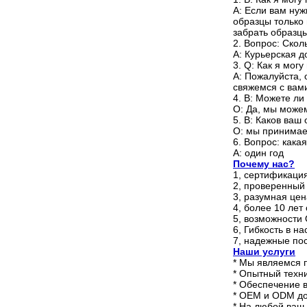
A: Если вам нуж
образцы только 
забрать образцы
2. Вопрос: Скол
A: Курьерская д
3. Q: Как я мог
A: Пожалуйста, 
свяжемся с вам
4. В: Можете ли
О: Да, мы можем
5. В: Каков ваш
О: мы принимае
6. Вопрос: кака
А: один год
Почему нас?
1, сертификаци
2, проверенный
3, разумная цен
4, более 10 лет
5, возможност
6, Гибкость в н
7, надежные по
Наши услуги
* Мы являемся 
* Опытный техн
* Обеспечение 
* OEM и ODM до
* На любой ваш 