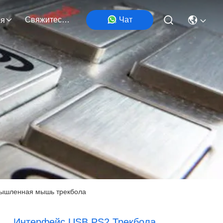
Свяжитесь С Нами
Чат
ия
мышленная мышь трекбола
Интерфейс USB PS2 Трекбола