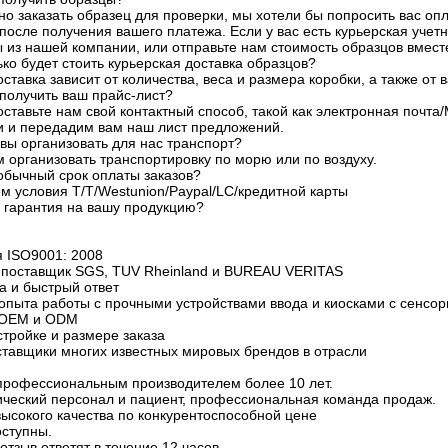
но заказать образец для проверки, мы хотели бы попросить вас оп
после получения вашего платежа. Если у вас есть курьерская учетн
 из нашей компании, или отправьте нам стоимость образцов вмест
ько будет стоить курьерская доставка образцов?
оставка зависит от количества, веса и размера коробки, а также от 
у получить ваш прайс-лист?
оставьте нам свой контактный способ, такой как электронная почта
и и передадим вам наш лист предложений.
 вы организовать для нас транспорт?
 организовать транспортировку по морю или по воздуху.
 обычный срок оплаты заказов?
м условия T/T/Westunion/Paypal/LC/кредитной карты
я гарантия на вашу продукцию?
я ISO9001: 2008
 поставщик SGS, TUV Rheinland и BUREAU VERITAS
а и быстрый ответ
 опыта работы с прочными устройствами ввода и киосками с сенсо
и OEM и ODM
астройке и размере заказа
ставщики многих известных мировых брендов в отрасли
профессиональным производителем более 10 лет.
ический персонал и пациент, профессиональная команда продаж.
высокого качества по конкурентоспособной цене
ступны.
отзыв ответят в течение 12 часов