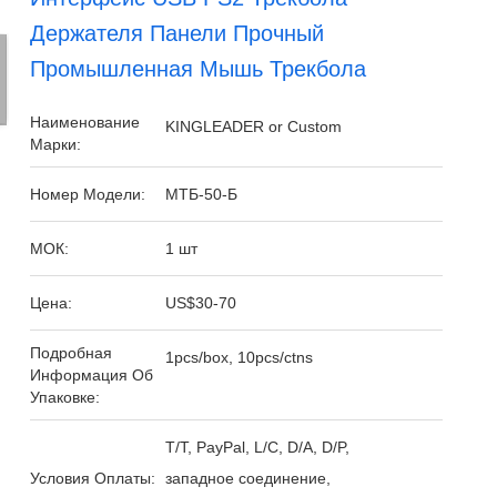
Держателя Панели Прочный
Промышленная Мышь Трекбола
Наименование
KINGLEADER or Custom
Марки:
Номер Модели:
МТБ-50-Б
МОК:
1 шт
Цена:
US$30-70
Подробная
1pcs/box, 10pcs/ctns
Информация Об
Упаковке:
T/T, PayPal, L/C, D/A, D/P,
Условия Оплаты:
западное соединение,