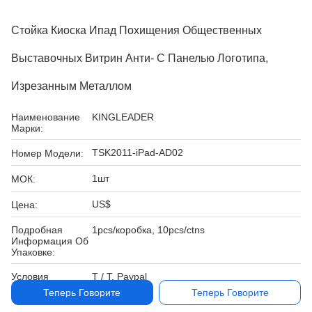
Стойка Киоска Ипад Похищения Общественных
Выставочных Витрин Анти- С Панелью Логотипа,
Изрезанным Металлом
Наименование
KINGLEADER
Марки:
TSK2011-iPad-AD02
Номер Модели:
1шт
МОК:
US$
Цена:
Подробная
1pcs/коробка, 10pcs/ctns
Информация Об
Упаковке:
Условия
T / T, Paypal
Оплаты:
Теперь Говорите
Теперь Говорите