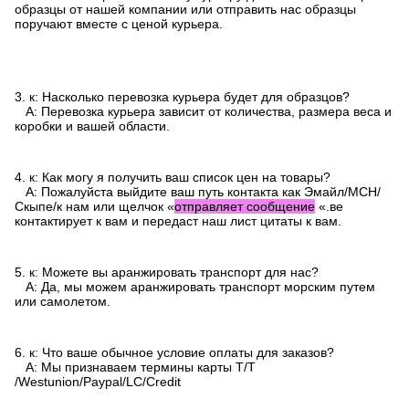
образцы от нашей компании или отправить нас образцы
поручают вместе с ценой курьера.
3. к: Насколько перевозка курьера будет для образцов?
А: Перевозка курьера зависит от количества, размера веса и
коробки и вашей области.
4. к: Как могу я получить ваш список цен на товары?
А: Пожалуйста выйдите ваш путь контакта как Эмайл/МСН/
Скыпе/к нам или щелчок «
отправляет сообщение
«.ве
контактирует к вам и передаст наш лист цитаты к вам.
5. к: Можете вы аранжировать транспорт для нас?
А: Да, мы можем аранжировать транспорт морским путем
или самолетом.
6. к: Что ваше обычное условие оплаты для заказов?
А: Мы признаваем термины карты Т/Т
/Westunion/Paypal/LC/Credit