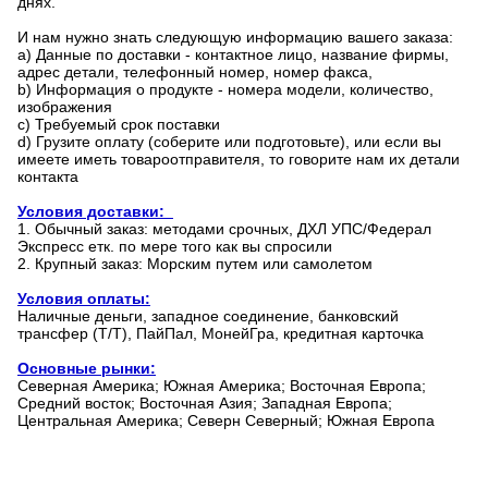
днях.
И нам нужно знать следующую информацию вашего заказа:
a)
Данные по доставки - контактное лицо, название фирмы,
адрес детали, телефонный номер, номер факса,
b)
Информация о продукте - номера модели, количество,
изображения
c)
Требуемый срок поставки
d)
Грузите оплату (соберите или подготовьте), или если вы
имеете иметь товароотправителя, то говорите нам их детали
контакта
Условия доставки:
1.
Обычный заказ: методами срочных, ДХЛ УПС/Федерал
Экспресс етк. по мере того как вы спросили
2.
Крупный заказ: Морским путем или самолетом
Условия оплаты:
Наличные деньги, западное соединение, банковский
трансфер (Т/Т), ПайПал, МонейГра, кредитная карточка
Основные рынки:
Северная Америка; Южная Америка; Восточная Европа;
Средний восток; Восточная Азия; Западная Европа;
Центральная Америка; Северн Северный; Южная Европа