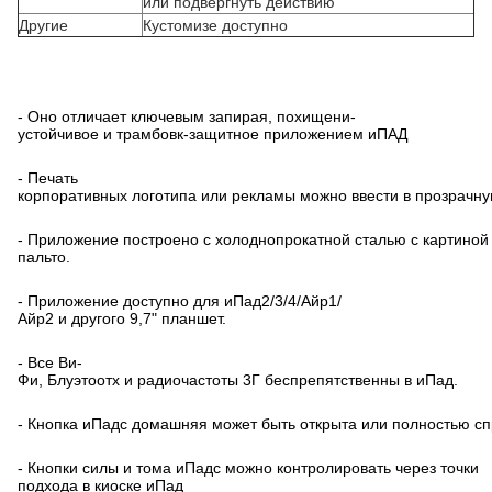
или подвергнуть действию
Другие
Кустомизе доступно
- Оно отличает ключевым запирая, похищени-
устойчивое и трамбовк-защитное приложением иПАД
- Печать
корпоративных логотипа или рекламы можно ввести в прозрачн
- Приложение построено с холоднопрокатной сталью с картиной
пальто.
- Приложение доступно для иПад2/3/4/Айр1/
Айр2 и другого 9,7" планшет.
- Все Ви-
Фи, Блуэтоотх и радиочастоты 3Г беспрепятственны в иПад.
- Кнопка иПадс домашняя может быть открыта или полностью сп
- Кнопки силы и тома иПадс можно контролировать через точки
подхода в киоске иПад