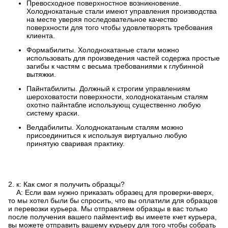
Превосходное поверхностное возникновение.
Холоднокатаные стали имеют управления производства
на месте уверяя последовательное качество
поверхности для того чтобы удовлетворять требования
клиента.
Формабилиты. Холоднокатаные стали можно
использовать для произведения частей содержа простые
загибы к частям с весьма требованиями к глубинной
вытяжки.
Пайнтабилиты. Должный к строгим управлениям
шероховатости поверхности, холоднокатаным сталям
охотно пайнтабле использующ существенно любую
систему краски.
Велдабилиты. Холоднокатаным сталям можно
присоединиться к используя виртуально любую
принятую сваривая практику.
2. к: Как смог я получить образцы?
А: Если вам нужно приказать образец для проверки-вверх,
то мы хотел были бы спросить, что вы оплатили для образцов
и перевозки курьера. Мы отправляем образцы в вас только
после получения вашего паймент.иф вы имеете кчет курьера,
вы можете отправить вашему курьеру для того чтобы собрать