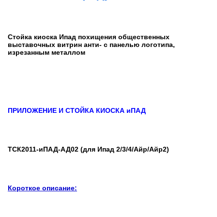
Стойка киоска Ипад похищения общественных
выставочных витрин анти- с панелью логотипа,
изрезанным металлом
ПРИЛОЖЕНИЕ И СТОЙКА КИОСКА иПАД
ТСК2011-иПАД-АД02 (для Ипад 2/3/4/Айр/Айр2)
Короткое описание: